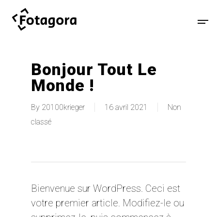
Bonjour Tout Le
Monde !
By
20100krieger
16 avril 2021
Non
classé
Bienvenue sur WordPress. Ceci est
votre premier article. Modifiez-le ou