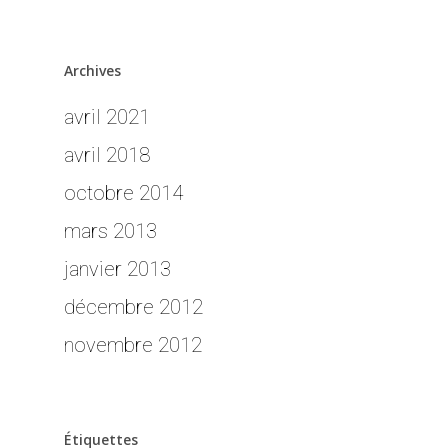
Archives
avril 2021
avril 2018
octobre 2014
mars 2013
janvier 2013
décembre 2012
novembre 2012
EVENEMENTIEL
REPORTAGES
REPORTAGE EVENT
PORTRAITS
BORNE PHOTOS
INDUSTRIEL
Étiquettes