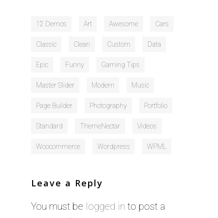
LOGO HUMAIN
ANIMATIONS
METIER
12 Demos
Art
Awesome
Cars
DRONE
TV
Classic
Clean
Custom
Data
QUI SUIS-JE ?
Epic
Funny
Gaming Tips
CONTACT
Master Slider
Modern
Music
PORTFOLIOS
Page Builder
Photography
Portfolio
Standard
ThemeNectar
Videos
Woocommerce
Wordpress
WPML
Leave a Reply
You must be
logged in
to post a