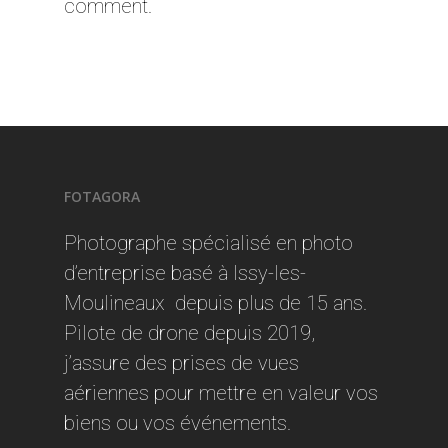
comment.
FOTAGORA
Photographe spécialisé en photo
d’entreprise basé à Issy-les-
Moulineaux depuis plus de 15 ans.
Pilote de drone depuis 2019,
j’assure des prises de vues
aériennes pour mettre en valeur vos
biens ou vos événements.